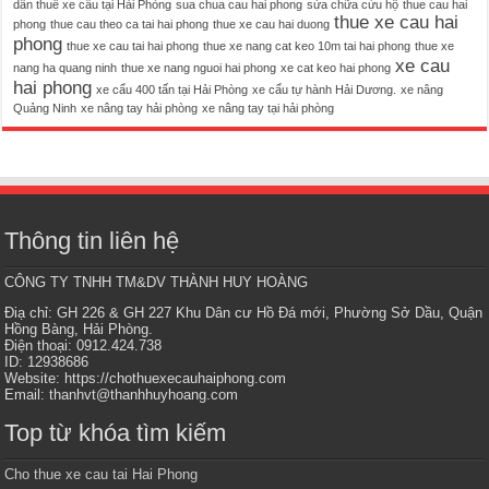
dẫn thuê xe cẩu tại Hải Phòng
sua chua cau hai phong
sửa chữa cứu hộ
thue cau hai
thue xe cau hai
phong
thue cau theo ca tai hai phong
thue xe cau hai duong
phong
thue xe cau tai hai phong
thue xe nang cat keo 10m tai hai phong
thue xe
xe cau
nang ha quang ninh
thue xe nang nguoi hai phong
xe cat keo hai phong
hai phong
xe cẩu 400 tấn tại Hải Phòng
xe cẩu tự hành Hải Dương.
xe nâng
Quảng Ninh
xe nâng tay hải phòng
xe nâng tay tại hải phòng
Thông tin liên hệ
CÔNG TY TNHH TM&DV THÀNH HUY HOÀNG
Điạ chỉ: GH 226 & GH 227 Khu Dân cư Hồ Đá mới, Phường Sở Dầu, Quận
Hồng Bàng, Hải Phòng.
Điện thoại: 0912.424.738
ID: 12938686
Website: https://chothuexecauhaiphong.com
Email:
thanhvt@thanhhuyhoang.com
Top từ khóa tìm kiếm
Cho thue xe cau tai Hai Phong