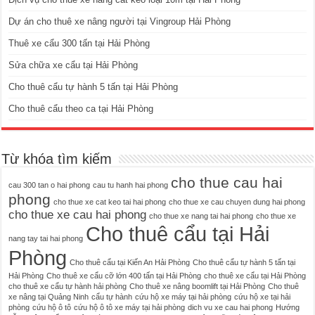
Dự án cho thuê xe nâng người tại Vingroup Hải Phòng
Thuê xe cẩu 300 tấn tại Hải Phòng
Sửa chữa xe cẩu tại Hải Phòng
Cho thuê cẩu tự hành 5 tấn tại Hải Phòng
Cho thuê cẩu theo ca tại Hải Phòng
Từ khóa tìm kiếm
cho thue cau hai
cau 300 tan o hai phong
cau tu hanh hai phong
phong
cho thue xe cat keo tai hai phong
cho thue xe cau chuyen dung hai phong
cho thue xe cau hai phong
cho thue xe nang tai hai phong
cho thue xe
Cho thuê cẩu tại Hải
nang tay tai hai phong
Phòng
Cho thuê cẩu tại Kiến An Hải Phòng
Cho thuê cẩu tự hành 5 tấn tại
Hải Phòng
Cho thuê xe cẩu cỡ lớn 400 tấn tại Hải Phòng
cho thuê xe cẩu tại Hải Phòng
cho thuê xe cẩu tự hành hải phòng
Cho thuê xe nâng boomlift tại Hải Phòng
Cho thuê
xe nâng tại Quảng Ninh
cẩu tự hành
cứu hộ xe máy tại hải phòng
cứu hộ xe tại hải
phòng
cứu hộ ô tô
cứu hộ ô tô xe máy tại hải phòng
dich vu xe cau hai phong
Hướng