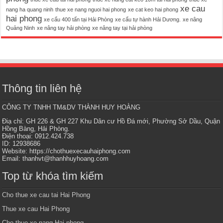
xe cau
nang ha quang ninh
thue xe nang nguoi hai phong
xe cat keo hai phong
hai phong
xe cẩu 400 tấn tại Hải Phòng
xe cẩu tự hành Hải Dương.
xe nâng
Quảng Ninh
xe nâng tay hải phòng
xe nâng tay tại hải phòng
Thông tin liên hệ
CÔNG TY TNHH TM&DV THÀNH HUY HOÀNG
Điạ chỉ: GH 226 & GH 227 Khu Dân cư Hồ Đá mới, Phường Sở Dầu, Quận
Hồng Bàng, Hải Phòng.
Điện thoại: 0912.424.738
ID: 12938686
Website: https://chothuexecauhaiphong.com
Email:
thanhvt@thanhhuyhoang.com
Top từ khóa tìm kiếm
Cho thue xe cau tai Hai Phong
Thue xe cau Hai Phong
Cho thue xe nang Hai phong