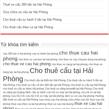
Thuê xe cẩu 300 tấn tại Hải Phòng
Sửa chữa xe cẩu tại Hải Phòng
Cho thuê cẩu tự hành 5 tấn tại Hải Phòng
Cho thuê cẩu theo ca tại Hải Phòng
Từ khóa tìm kiếm
cho thue cau hai
cau 300 tan o hai phong
cau tu hanh hai phong
phong
cho thue xe cat keo tai hai phong
cho thue xe cau chuyen dung hai phong
cho thue xe cau hai phong
cho thue xe nang tai hai phong
cho thue xe
Cho thuê cẩu tại Hải
nang tay tai hai phong
Phòng
Cho thuê cẩu tại Kiến An Hải Phòng
Cho thuê cẩu tự hành 5 tấn tại
Hải Phòng
Cho thuê xe cẩu cỡ lớn 400 tấn tại Hải Phòng
cho thuê xe cẩu tại Hải Phòng
cho thuê xe cẩu tự hành hải phòng
Cho thuê xe nâng boomlift tại Hải Phòng
Cho thuê
xe nâng tại Quảng Ninh
cẩu tự hành
cứu hộ xe máy tại hải phòng
cứu hộ xe tại hải
phòng
cứu hộ ô tô
cứu hộ ô tô xe máy tại hải phòng
dich vu xe cau hai phong
Hướng
dẫn thuê xe cẩu tại Hải Phòng
sua chua cau hai phong
sửa chữa cứu hộ
thue cau hai
thue xe cau hai
phong
thue cau theo ca tai hai phong
thue xe cau hai duong
phong
thue xe cau tai hai phong
thue xe nang cat keo 10m tai hai phong
thue xe