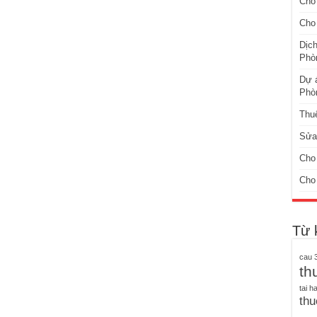
Cho 
Cho 
Dịch
Phò
Dự á
Phò
Thuê
Sửa 
Cho 
Cho 
Từ 
cau 3
th
tai h
thu