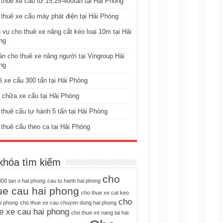
thuê xe cẩu từ 15,25-400tấn tại Hải Phòng
thuê xe cẩu máy phát điện tại Hải Phòng
 vụ cho thuê xe nâng cắt kéo loại 10m tại Hải
ng
n cho thuê xe nâng người tại Vingroup Hải
ng
 xe cẩu 300 tấn tại Hải Phòng
chữa xe cẩu tại Hải Phòng
thuê cẩu tự hành 5 tấn tại Hải Phòng
thuê cẩu theo ca tại Hải Phòng
khóa tìm kiếm
cho
00 tan o hai phong
cau tu hanh hai phong
ue cau hai phong
cho thue xe cat keo
cho
ai phong
cho thue xe cau chuyen dung hai phong
e xe cau hai phong
cho thue xe nang tai hai