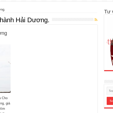
ơng.
Tư 
 hành Hải Dương.
ơng
ụ Cho
ng, giá
 tìm