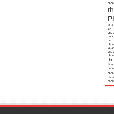
phon
th
P
thuê 
lớn 4
cho t
booml
cẩu 
phòn
xe c
sua 
phon
thu
thue 
quan
phon
Phòn
nâng