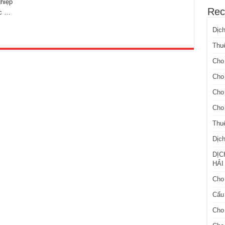
hiệp
Rec
ắc …
Dịc
Thuê
Cho 
Cho
Cho 
Cho 
Thu
Dịch
DỊC
HẢI
Cho 
Cẩu 
Cho 