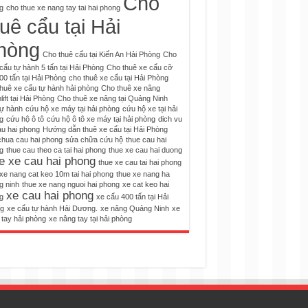
Cho
g
cho thue xe nang tay tai hai phong
uê cẩu tại Hải
hòng
Cho thuê cẩu tại Kiến An Hải Phòng
Cho
cẩu tự hành 5 tấn tại Hải Phòng
Cho thuê xe cẩu cỡ
00 tấn tại Hải Phòng
cho thuê xe cẩu tại Hải Phòng
huê xe cẩu tự hành hải phòng
Cho thuê xe nâng
ift tại Hải Phòng
Cho thuê xe nâng tại Quảng Ninh
tự hành
cứu hộ xe máy tại hải phòng
cứu hộ xe tại hải
g
cứu hộ ô tô
cứu hộ ô tô xe máy tại hải phòng
dich vu
au hai phong
Hướng dẫn thuê xe cẩu tại Hải Phòng
chua cau hai phong
sửa chữa cứu hộ
thue cau hai
g
thue cau theo ca tai hai phong
thue xe cau hai duong
e xe cau hai phong
thue xe cau tai hai phong
xe nang cat keo 10m tai hai phong
thue xe nang ha
g ninh
thue xe nang nguoi hai phong
xe cat keo hai
xe cau hai phong
g
xe cẩu 400 tấn tại Hải
g
xe cẩu tự hành Hải Dương.
xe nâng Quảng Ninh
xe
 tay hải phòng
xe nâng tay tại hải phòng